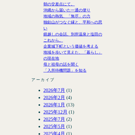
朝の交差点にて。
沖縄から届いた一通の便り
地域の熱気、「無尽」の力
独鈷山がつなぐ縁と、平和への思
い
鏡越しの会話。別所温泉と塩田の
これから。
企業城下町という価値を考える
地域を歩いて見えた、「暮らし」
の現在地
母と祖母の話を聞く
「入所待機問題」を知る
アーカイブ
2026年7月
(1)
2026年2月
(4)
2026年1月
(13)
2025年12月
(1)
2025年7月
(2)
2025年5月
(1)
2025年4月
(1)