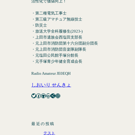
活性化で価値向上！
・第二種電気工事士
・第三級アマチュア無線技士
・防災士
・放送大学全科履修生(2023-)
・上田市遺族会西塩田支部長
・元上田市消防団第十六分団副分団長
・元上田市消防団音楽隊副隊長
・元塩田公民館手塚分館長
・元手塚青少年健全育成会長
Radio Amateur JE0EQH
しおいり せんきょ
Twitter
Facebook
GitHub
LinkedIn
Share Icon
Instagram
最近の投稿
テスト