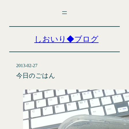
内
容
を
ス
キ
しおいり◆ブログ
ッ
プ
2013-02-27
今日のごはん