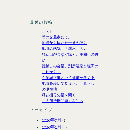
最近の投稿
テスト
朝の交差点にて。
沖縄から届いた一通の便り
地域の熱気、「無尽」の力
独鈷山がつなぐ縁と、平和への思
い
鏡越しの会話。別所温泉と塩田の
これから。
企業城下町という価値を考える
地域を歩いて見えた、「暮らし」
の現在地
母と祖母の話を聞く
「入所待機問題」を知る
アーカイブ
2026年7月
(1)
2026年2月
(4)