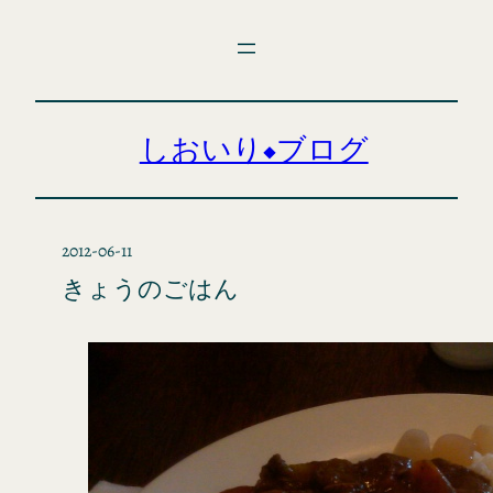
内
容
を
ス
キ
しおいり◆ブログ
ッ
プ
2012-06-11
きょうのごはん