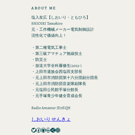
ABOUT ME
塩入友広【しおいり・ともひろ】
SHIOIRI Tomohiro
元・工作機械メーカー電気制御設計
活性化で価値向上！
・第二種電気工事士
・第三級アマチュア無線技士
・防災士
・放送大学全科履修生(2023-)
・上田市遺族会西塩田支部長
・元上田市消防団第十六分団副分団長
・元上田市消防団音楽隊副隊長
・元塩田公民館手塚分館長
・元手塚青少年健全育成会長
Radio Amateur JE0EQH
しおいり せんきょ
Twitter
Facebook
GitHub
LinkedIn
Share Icon
Instagram