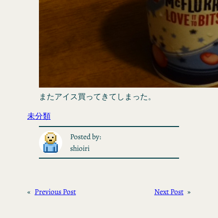
またアイス買ってきてしまった。
未分類
Posted by:
shioiri
«
Previous Post
Next Post
»