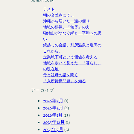
テスト
朝の交差点にて。
沖縄から届いた一通の便り
地域の熱気、「無尽」の力
独鈷山がつなぐ縁と、平和への思
い
鏡越しの会話。別所温泉と塩田の
これから。
企業城下町という価値を考える
地域を歩いて見えた、「暮らし」
の現在地
母と祖母の話を聞く
「入所待機問題」を知る
アーカイブ
2026年7月
(1)
2026年2月
(4)
2026年1月
(13)
2025年12月
(1)
2025年7月
(2)