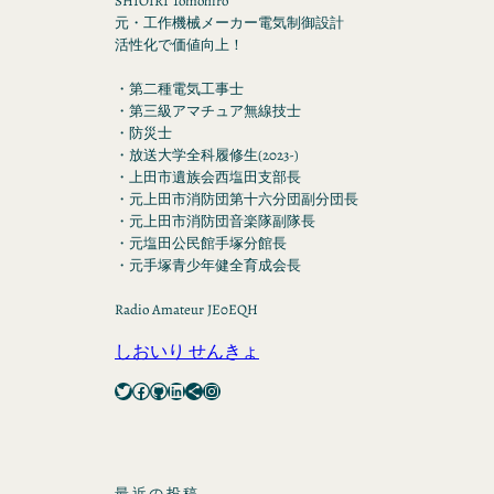
SHIOIRI Tomohiro
元・工作機械メーカー電気制御設計
活性化で価値向上！
・第二種電気工事士
・第三級アマチュア無線技士
・防災士
・放送大学全科履修生(2023-)
・上田市遺族会西塩田支部長
・元上田市消防団第十六分団副分団長
・元上田市消防団音楽隊副隊長
・元塩田公民館手塚分館長
・元手塚青少年健全育成会長
Radio Amateur JE0EQH
しおいり せんきょ
Twitter
Facebook
GitHub
LinkedIn
Share Icon
Instagram
最近の投稿