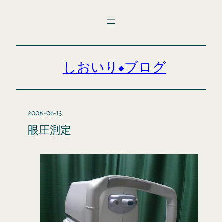
内
容
を
ス
キ
しおいり◆ブログ
ッ
プ
2008-06-13
眼圧測定