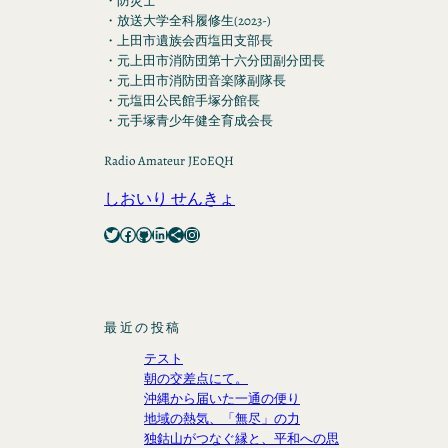
・防災士
・放送大学全科履修生(2023-)
・上田市遺族会西塩田支部長
・元上田市消防団第十六分団副分団長
・元上田市消防団音楽隊副隊長
・元塩田公民館手塚分館長
・元手塚青少年健全育成会長
Radio Amateur JE0EQH
しおいり せんきょ
Twitter
Facebook
GitHub
LinkedIn
Share Icon
Instagram
最近の投稿
テスト
朝の交差点にて。
沖縄から届いた一通の便り
地域の熱気、「無尽」の力
独鈷山がつなぐ縁と、平和への思