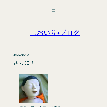
内
容
を
ス
キ
しおいり◆ブログ
ッ
プ
2002-10-13
さらに！