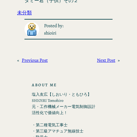
ダミー君（子供）その２
未分類
Posted by:
shioiri
«
Previous Post
Next Post
»
ABOUT ME
塩入友広【しおいり・ともひろ】
SHIOIRI Tomohiro
元・工作機械メーカー電気制御設計
活性化で価値向上！
・第二種電気工事士
・第三級アマチュア無線技士