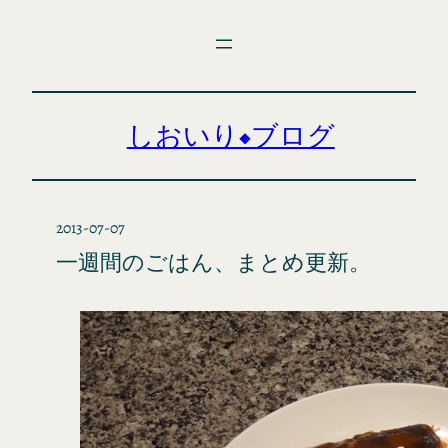
内
容
を
ス
キ
しおいり◆ブログ
ッ
プ
2013-07-07
一週間のごはん、まとめ更新。