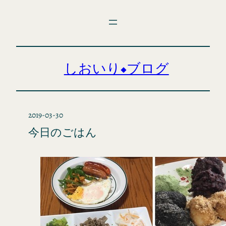
内
容
を
ス
キ
しおいり◆ブログ
ッ
プ
2019-03-30
今日のごはん