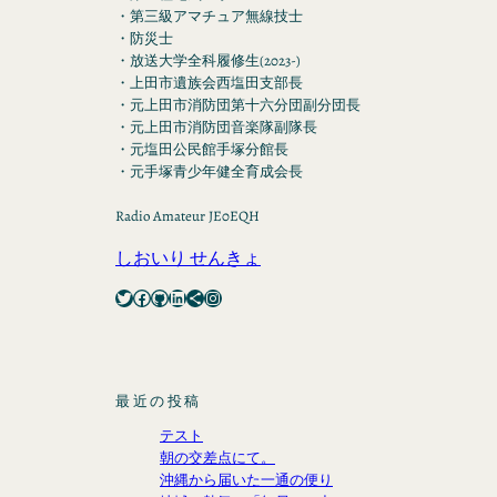
・第三級アマチュア無線技士
・防災士
・放送大学全科履修生(2023-)
・上田市遺族会西塩田支部長
・元上田市消防団第十六分団副分団長
・元上田市消防団音楽隊副隊長
・元塩田公民館手塚分館長
・元手塚青少年健全育成会長
Radio Amateur JE0EQH
しおいり せんきょ
Twitter
Facebook
GitHub
LinkedIn
Share Icon
Instagram
最近の投稿
テスト
朝の交差点にて。
沖縄から届いた一通の便り