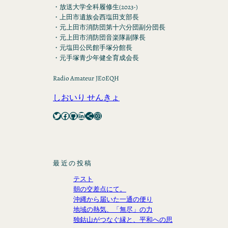
・放送大学全科履修生(2023-)
・上田市遺族会西塩田支部長
・元上田市消防団第十六分団副分団長
・元上田市消防団音楽隊副隊長
・元塩田公民館手塚分館長
・元手塚青少年健全育成会長
Radio Amateur JE0EQH
しおいり せんきょ
Twitter
Facebook
GitHub
LinkedIn
Share Icon
Instagram
最近の投稿
テスト
朝の交差点にて。
沖縄から届いた一通の便り
地域の熱気、「無尽」の力
独鈷山がつなぐ縁と、平和への思