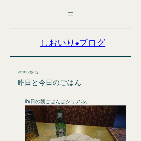
内
容
を
ス
キ
しおいり◆ブログ
ッ
プ
2010-05-15
昨日と今日のごはん
昨日の朝ごはんはシリアル。