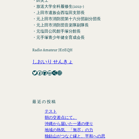
・防災士
・放送大学全科履修生(2023-)
・上田市遺族会西塩田支部長
・元上田市消防団第十六分団副分団長
・元上田市消防団音楽隊副隊長
・元塩田公民館手塚分館長
・元手塚青少年健全育成会長
Radio Amateur JE0EQH
しおいり せんきょ
Twitter
Facebook
GitHub
LinkedIn
Share Icon
Instagram
最近の投稿
テスト
朝の交差点にて。
沖縄から届いた一通の便り
地域の熱気、「無尽」の力
独鈷山がつなぐ縁と、平和への思