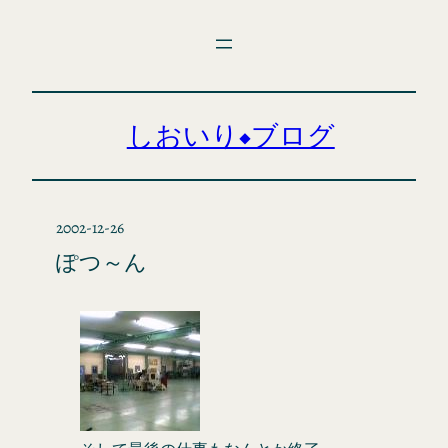
内
容
を
ス
キ
しおいり◆ブログ
ッ
プ
2002-12-26
ぽつ～ん