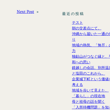
Next Post
»
最近の投稿
テスト
朝の交差点にて。
沖縄から届いた一通の
り
地域の熱気、「無尽」
力
独鈷山がつなぐ縁と、
和への思い
鏡越しの会話。別所温
と塩田のこれから。
企業城下町という価値
考える
地域を歩いて見えた、
「暮らし」の現在地
母と祖母の話を聞く
「入所待機問題」を知