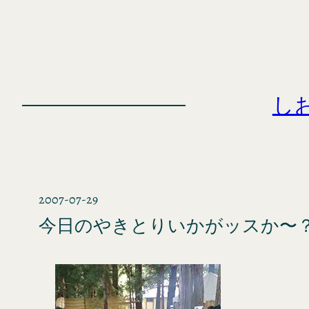
内
容
を
ス
キ
し
ッ
プ
2007-07-29
今日のやきとりいかがッスか〜