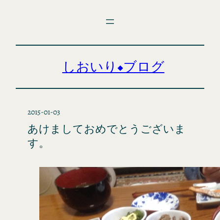
内
容
を
ス
キ
しおいり◆ブログ
ッ
プ
2015-01-03
あけましておめでとうございま
す。