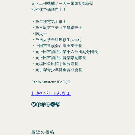
元・工作機械メーカー電気制御設計
活性化で価値向上！
・第二種電気工事士
・第三級アマチュア無線技士
・防災士
・放送大学全科履修生(2023-)
・上田市遺族会西塩田支部長
・元上田市消防団第十六分団副分団長
・元上田市消防団音楽隊副隊長
・元塩田公民館手塚分館長
・元手塚青少年健全育成会長
Radio Amateur JE0EQH
しおいり せんきょ
Twitter
Facebook
GitHub
LinkedIn
Share Icon
Instagram
最近の投稿