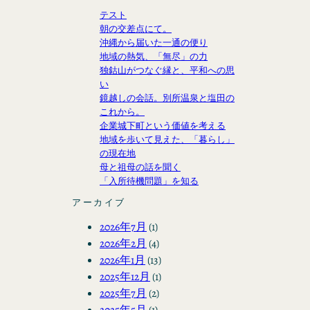
テスト
朝の交差点にて。
沖縄から届いた一通の便り
地域の熱気、「無尽」の力
独鈷山がつなぐ縁と、平和への思
い
鏡越しの会話。別所温泉と塩田の
これから。
企業城下町という価値を考える
地域を歩いて見えた、「暮らし」
の現在地
母と祖母の話を聞く
「入所待機問題」を知る
アーカイブ
2026年7月
(1)
2026年2月
(4)
2026年1月
(13)
2025年12月
(1)
2025年7月
(2)
2025年5月
(1)