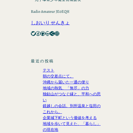
Radio Amateur JE0EQH
しおいり せんきょ
Twitter
Facebook
GitHub
LinkedIn
Share Icon
Instagram
最近の投稿
テスト
朝の交差点にて。
沖縄から届いた一通の便り
地域の熱気、「無尽」の力
独鈷山がつなぐ縁と、平和への思
い
鏡越しの会話。別所温泉と塩田の
これから。
企業城下町という価値を考える
地域を歩いて見えた、「暮らし」
の現在地