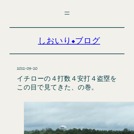
内
容
を
ス
キ
しおいり◆ブログ
ッ
プ
2012-09-20
イチローの４打数４安打４盗塁を
この目で見てきた、の巻。