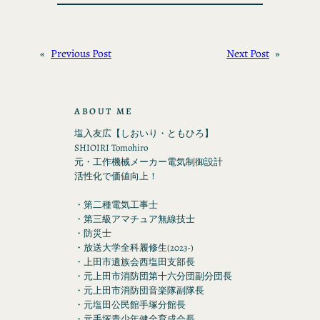
«
Previous Post
Next Post
»
ABOUT ME
塩入友広【しおいり・ともひろ】
SHIOIRI Tomohiro
元・工作機械メーカー電気制御設計
活性化で価値向上！
・第二種電気工事士
・第三級アマチュア無線技士
・防災士
・放送大学全科履修生(2023-)
・上田市遺族会西塩田支部長
・元上田市消防団第十六分団副分団長
・元上田市消防団音楽隊副隊長
・元塩田公民館手塚分館長
・元手塚青少年健全育成会長