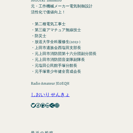
SHIOIRI Tomohiro
元・工作機械メーカー電気制御設計
活性化で価値向上！
・第二種電気工事士
・第三級アマチュア無線技士
・防災士
・放送大学全科履修生(2023-)
・上田市遺族会西塩田支部長
・元上田市消防団第十六分団副分団長
・元上田市消防団音楽隊副隊長
・元塩田公民館手塚分館長
・元手塚青少年健全育成会長
Radio Amateur JE0EQH
しおいり せんきょ
Twitter
Facebook
GitHub
LinkedIn
Share Icon
Instagram
最近の投稿