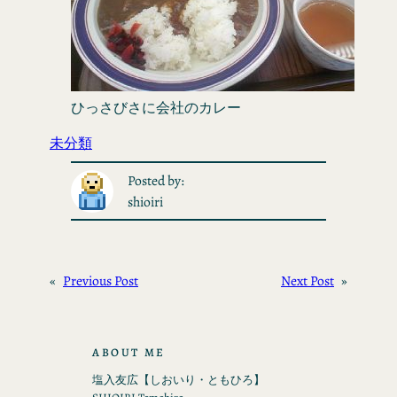
ひっさびさに会社のカレー
未分類
Posted by:
shioiri
«
Previous Post
Next Post
»
ABOUT ME
塩入友広【しおいり・ともひろ】