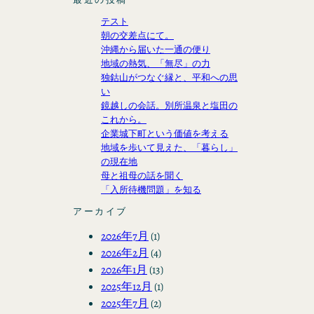
テスト
朝の交差点にて。
沖縄から届いた一通の便り
地域の熱気、「無尽」の力
独鈷山がつなぐ縁と、平和への思
い
鏡越しの会話。別所温泉と塩田の
これから。
企業城下町という価値を考える
地域を歩いて見えた、「暮らし」
の現在地
母と祖母の話を聞く
「入所待機問題」を知る
アーカイブ
2026年7月
(1)
2026年2月
(4)
2026年1月
(13)
2025年12月
(1)
2025年7月
(2)