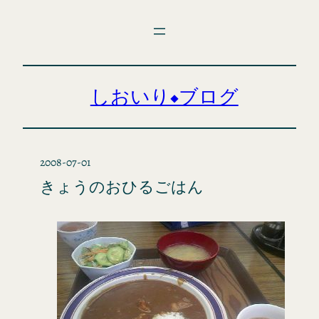
内
容
を
ス
キ
しおいり◆ブログ
ッ
プ
2008-07-01
きょうのおひるごはん