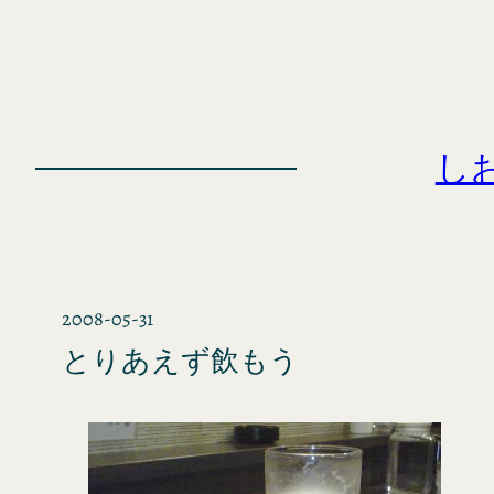
内
容
を
ス
キ
し
ッ
プ
2008-05-31
とりあえず飲もう