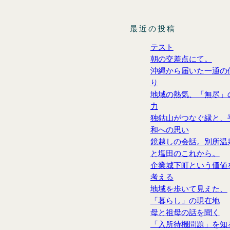
最近の投稿
テスト
朝の交差点にて。
沖縄から届いた一通の
り
地域の熱気、「無尽」
力
独鈷山がつなぐ縁と、
和への思い
鏡越しの会話。別所温
と塩田のこれから。
企業城下町という価値
考える
地域を歩いて見えた、
「暮らし」の現在地
母と祖母の話を聞く
「入所待機問題」を知