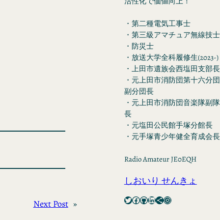
活性化で価値向上！
・第二種電気工事士
・第三級アマチュア無線技士
・防災士
・放送大学全科履修生(2023-)
・上田市遺族会西塩田支部長
・元上田市消防団第十六分団
副分団長
・元上田市消防団音楽隊副隊
長
・元塩田公民館手塚分館長
・元手塚青少年健全育成会長
Radio Amateur JE0EQH
しおいり せんきょ
Twitter
Facebook
GitHub
LinkedIn
Share Icon
Instagram
Next Post
»