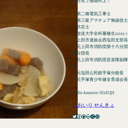
活性化で価値向上！
・第二種電気工事士
・第三級アマチュア無線技士
・防災士
・放送大学全科履修生(2023-)
・上田市遺族会西塩田支部長
・元上田市消防団第十六分団
副分団長
・元上田市消防団音楽隊副隊
長
・元塩田公民館手塚分館長
・元手塚青少年健全育成会長
Radio Amateur JE0EQH
しおいり せんきょ
Twitter
Facebook
GitHub
LinkedIn
Share Icon
Instagram