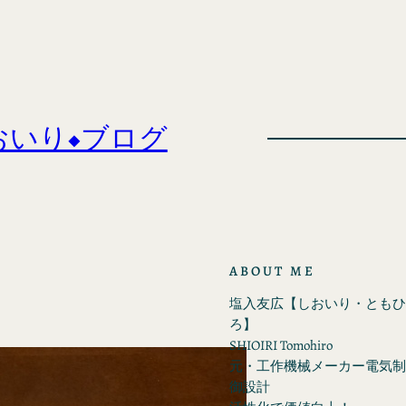
おいり◆ブログ
ABOUT ME
塩入友広【しおいり・ともひ
ろ】
SHIOIRI Tomohiro
元・工作機械メーカー電気制
御設計