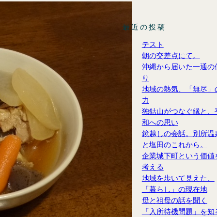
最近の投稿
テスト
朝の交差点にて。
沖縄から届いた一通の
り
地域の熱気、「無尽」
力
独鈷山がつなぐ縁と、
和への思い
鏡越しの会話。別所温
と塩田のこれから。
企業城下町という価値
考える
地域を歩いて見えた、
「暮らし」の現在地
母と祖母の話を聞く
「入所待機問題」を知