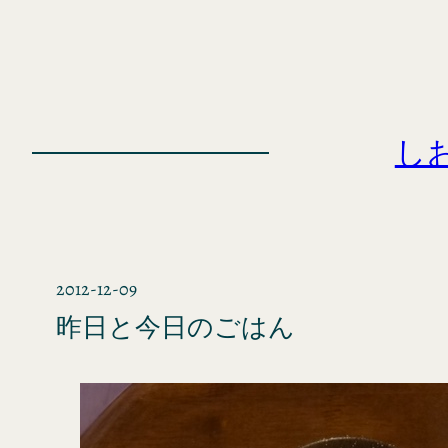
内
容
を
ス
キ
し
ッ
プ
2012-12-09
昨日と今日のごはん