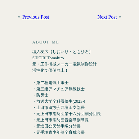
«
Previous Post
Next Post
»
ABOUT ME
塩入友広【しおいり・ともひろ】
SHIOIRI Tomohiro
元・工作機械メーカー電気制御設計
活性化で価値向上！
・第二種電気工事士
・第三級アマチュア無線技士
・防災士
・放送大学全科履修生(2023-)
・上田市遺族会西塩田支部長
・元上田市消防団第十六分団副分団長
・元上田市消防団音楽隊副隊長
・元塩田公民館手塚分館長
・元手塚青少年健全育成会長