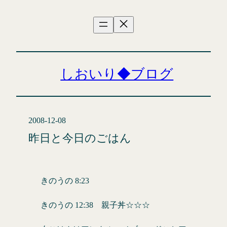
内
容
を
ス
キ
ッ
しおいり◆ブログ
プ
2008-12-08
昨日と今日のごはん
きのうの 8:23
きのうの 12:38 親子丼☆☆☆