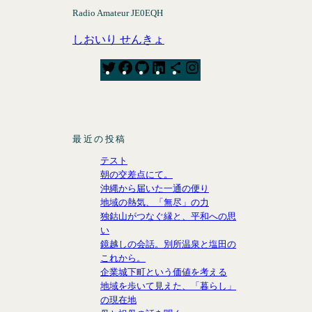
Radio Amateur JE0EQH
しおいり せんきょ
T
F
G
L
S
I
w
a
i
i
h
n
i
c
t
n
a
s
t
e
H
k
r
t
t
b
u
e
e
a
最近の投稿
e
o
b
d
I
g
テスト
r
o
I
c
r
朝の交差点にて。
k
n
o
a
沖縄から届いた一通の便り
n
m
地域の熱気、「無尽」の力
独鈷山がつなぐ縁と、平和への思
い
鏡越しの会話。別所温泉と塩田の
これから。
企業城下町という価値を考える
地域を歩いて見えた、「暮らし」
の現在地