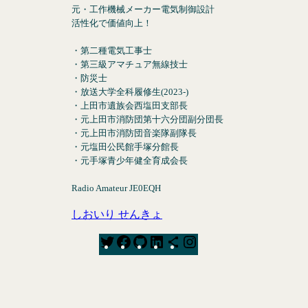
元・工作機械メーカー電気制御設計
活性化で価値向上！
・第二種電気工事士
・第三級アマチュア無線技士
・防災士
・放送大学全科履修生(2023-)
・上田市遺族会西塩田支部長
・元上田市消防団第十六分団副分団長
・元上田市消防団音楽隊副隊長
・元塩田公民館手塚分館長
・元手塚青少年健全育成会長
Radio Amateur JE0EQH
しおいり せんきょ
T
F
G
L
S
I
w
a
i
i
h
n
i
c
t
n
a
s
t
e
H
k
r
t
t
b
u
e
e
a