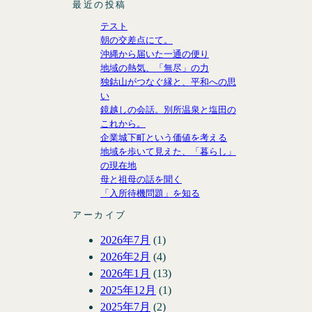
最近の投稿
e
o
b
d
I
g
テスト
r
o
I
c
r
朝の交差点にて。
k
n
o
a
沖縄から届いた一通の便り
n
m
地域の熱気、「無尽」の力
独鈷山がつなぐ縁と、平和への思
い
鏡越しの会話。別所温泉と塩田の
これから。
企業城下町という価値を考える
地域を歩いて見えた、「暮らし」
の現在地
母と祖母の話を聞く
「入所待機問題」を知る
アーカイブ
2026年7月
(1)
2026年2月
(4)
2026年1月
(13)
2025年12月
(1)
2025年7月
(2)