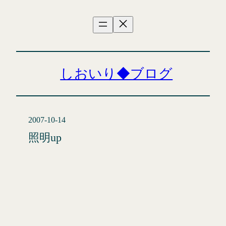
内
容
を
ス
キ
ッ
しおいり◆ブログ
プ
2007-10-14
照明up