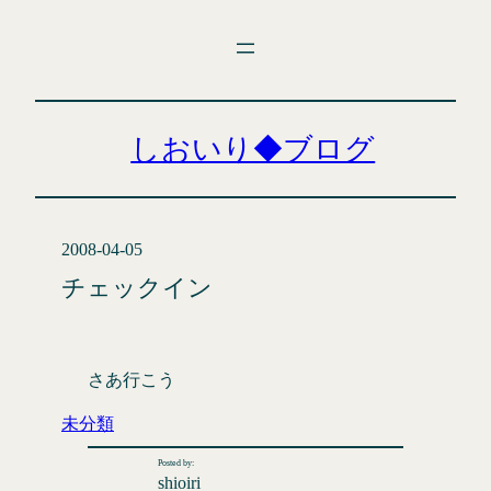
内
容
を
ス
キ
しおいり◆ブログ
ッ
プ
2008-04-05
チェックイン
さあ行こう
未分類
Posted by:
shioiri