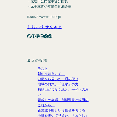
・元塩田公民館手塚分館長
・元手塚青少年健全育成会長
Radio Amateur JE0EQH
しおいり せんきょ
Twitter
Facebook
GitHub
LinkedIn
Share Icon
Instagram
最近の投稿
テスト
朝の交差点にて。
沖縄から届いた一通の便り
地域の熱気、「無尽」の力
独鈷山がつなぐ縁と、平和への思
い
鏡越しの会話。別所温泉と塩田の
これから。
企業城下町という価値を考える
地域を歩いて見えた、「暮らし」