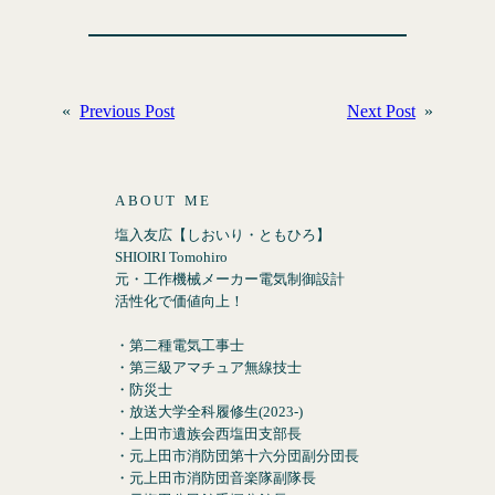
«
Previous Post
Next Post
»
ABOUT ME
塩入友広【しおいり・ともひろ】
SHIOIRI Tomohiro
元・工作機械メーカー電気制御設計
活性化で価値向上！
・第二種電気工事士
・第三級アマチュア無線技士
・防災士
・放送大学全科履修生(2023-)
・上田市遺族会西塩田支部長
・元上田市消防団第十六分団副分団長
・元上田市消防団音楽隊副隊長