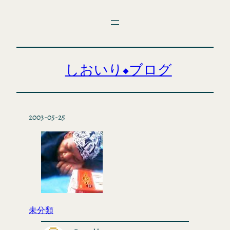
内
容
を
ス
キ
しおいり◆ブログ
ッ
プ
2003-05-25
未分類