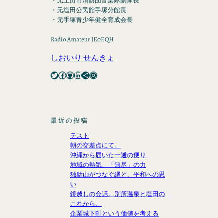
・元上田市消防団音楽隊副隊長
・元塩田公民館手塚分館長
・元手塚青少年健全育成会長
Radio Amateur JE0EQH
しおいり せんきょ
Twitter
Facebook
GitHub
LinkedIn
Share Icon
Instagram
最近の投稿
テスト
朝の交差点にて。
沖縄から届いた一通の便り
地域の熱気、「無尽」の力
独鈷山がつなぐ縁と、平和への思
い
鏡越しの会話。別所温泉と塩田の
これから。
企業城下町という価値を考える