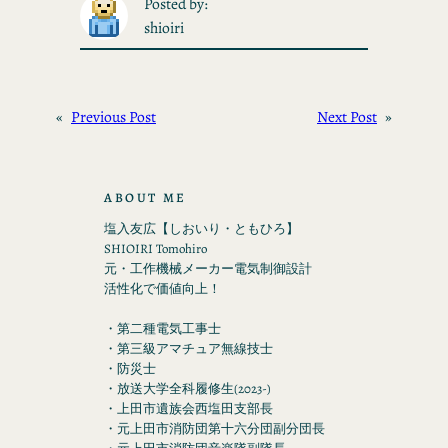
Posted by:
shioiri
«
Previous Post
Next Post
»
ABOUT ME
塩入友広【しおいり・ともひろ】
SHIOIRI Tomohiro
元・工作機械メーカー電気制御設計
活性化で価値向上！
・第二種電気工事士
・第三級アマチュア無線技士
・防災士
・放送大学全科履修生(2023-)
・上田市遺族会西塩田支部長
・元上田市消防団第十六分団副分団長