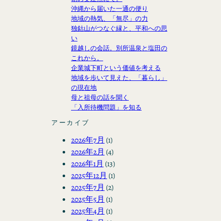
沖縄から届いた一通の便り
地域の熱気、「無尽」の力
独鈷山がつなぐ縁と、平和への思
い
鏡越しの会話。別所温泉と塩田の
これから。
企業城下町という価値を考える
地域を歩いて見えた、「暮らし」
の現在地
母と祖母の話を聞く
「入所待機問題」を知る
アーカイブ
2026年7月
(1)
2026年2月
(4)
2026年1月
(13)
2025年12月
(1)
2025年7月
(2)
2025年5月
(1)
2025年4月
(1)