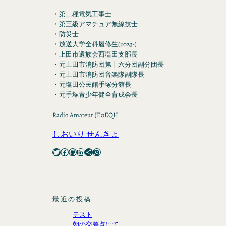
・第二種電気工事士
・第三級アマチュア無線技士
・防災士
・放送大学全科履修生(2023-)
・上田市遺族会西塩田支部長
・元上田市消防団第十六分団副分団長
・元上田市消防団音楽隊副隊長
・元塩田公民館手塚分館長
・元手塚青少年健全育成会長
Radio Amateur JE0EQH
しおいり せんきょ
Twitter
Facebook
GitHub
LinkedIn
Share Icon
Instagram
最近の投稿
テスト
朝の交差点にて。