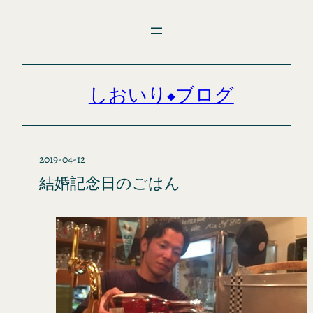
内
容
を
ス
キ
しおいり◆ブログ
ッ
プ
2019-04-12
結婚記念日のごはん