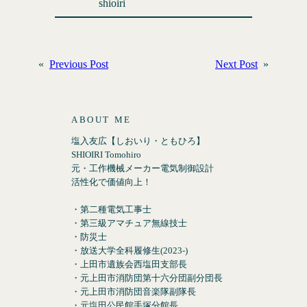
shioiri
«
Previous Post
Next Post
»
ABOUT ME
塩入友広【しおいり・ともひろ】
SHIOIRI Tomohiro
元・工作機械メーカー電気制御設計
活性化で価値向上！
・第二種電気工事士
・第三級アマチュア無線技士
・防災士
・放送大学全科履修生(2023-)
・上田市遺族会西塩田支部長
・元上田市消防団第十六分団副分団長
・元上田市消防団音楽隊副隊長
・元塩田公民館手塚分館長