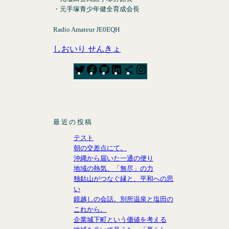
・元手塚青少年健全育成会長
Radio Amateur JE0EQH
しおいり せんきょ
T
F
G
L
S
I
w
a
i
i
h
n
i
c
t
n
a
s
t
e
H
k
r
t
t
b
u
e
e
a
最近の投稿
e
o
b
d
I
g
テスト
r
o
I
c
r
朝の交差点にて。
k
n
o
a
沖縄から届いた一通の便り
n
m
地域の熱気、「無尽」の力
独鈷山がつなぐ縁と、平和への思
い
鏡越しの会話。別所温泉と塩田の
これから。
企業城下町という価値を考える