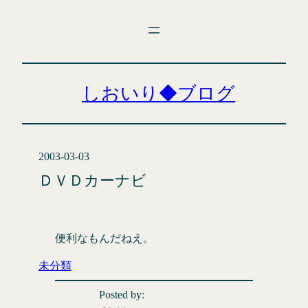
内
容
を
ス
キ
しおいり◆ブログ
ッ
プ
2003-03-03
ＤＶＤカーナビ
便利なもんだねえ。
未分類
Posted by: