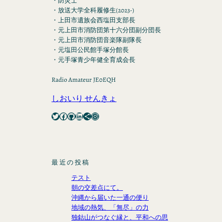
・防災士
・放送大学全科履修生(2023-)
・上田市遺族会西塩田支部長
・元上田市消防団第十六分団副分団長
・元上田市消防団音楽隊副隊長
・元塩田公民館手塚分館長
・元手塚青少年健全育成会長
Radio Amateur JE0EQH
しおいり せんきょ
Twitter
Facebook
GitHub
LinkedIn
Share Icon
Instagram
最近の投稿
テスト
朝の交差点にて。
沖縄から届いた一通の便り
地域の熱気、「無尽」の力
独鈷山がつなぐ縁と、平和への思