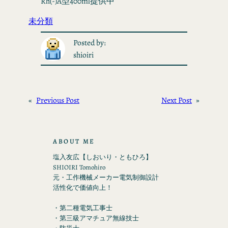
Rh(-)A型400ml提供中
未分類
Posted by:
shioiri
«
Previous Post
Next Post
»
ABOUT ME
塩入友広【しおいり・ともひろ】
SHIOIRI Tomohiro
元・工作機械メーカー電気制御設計
活性化で価値向上！
・第二種電気工事士
・第三級アマチュア無線技士