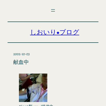
内
容
を
ス
キ
しおいり◆ブログ
ッ
プ
2002-10-03
献血中