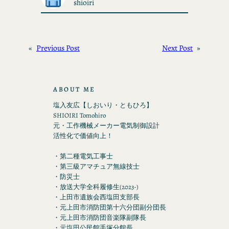
shioiri
«
Previous Post
Next Post
»
ABOUT ME
塩入友広【しおいり・ともひろ】
SHIOIRI Tomohiro
元・工作機械メーカー電気制御設計
活性化で価値向上！
・第二種電気工事士
・第三級アマチュア無線技士
・防災士
・放送大学全科履修生(2023-)
・上田市遺族会西塩田支部長
・元上田市消防団第十六分団副分団長
・元上田市消防団音楽隊副隊長
・元塩田公民館手塚分館長