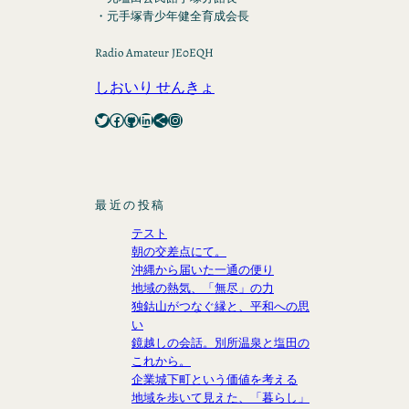
・元手塚青少年健全育成会長
Radio Amateur JE0EQH
しおいり せんきょ
Twitter
Facebook
GitHub
LinkedIn
Share Icon
Instagram
最近の投稿
テスト
朝の交差点にて。
沖縄から届いた一通の便り
地域の熱気、「無尽」の力
独鈷山がつなぐ縁と、平和への思
い
鏡越しの会話。別所温泉と塩田の
これから。
企業城下町という価値を考える
地域を歩いて見えた、「暮らし」