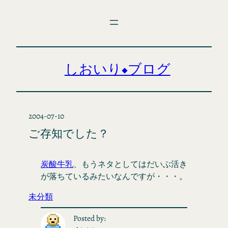
内
容
を
ス
キ
しおいり◆ブログ
ッ
プ
2004-07-10
ご存知でした？
炭酸牛乳
、もうネタとしてはだいぶ活き
が落ちているみたいなんですが・・・。
未分類
Posted by: