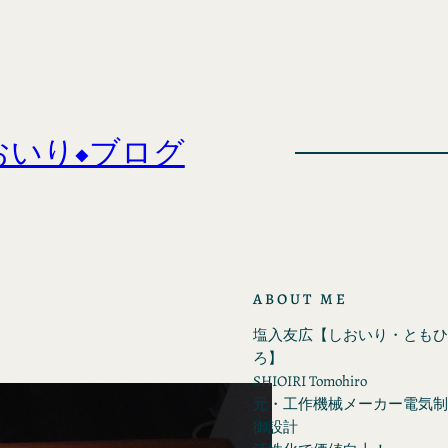
おいり◆ブログ
ABOUT ME
塩入友広【しおいり・ともひ
ろ】
SHIOIRI Tomohiro
元・工作機械メーカー電気制
御設計