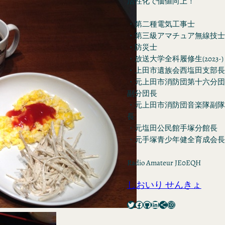
活性化で価値向上！
・第二種電気工事士
・第三級アマチュア無線技士
・防災士
・放送大学全科履修生(2023-)
・上田市遺族会西塩田支部長
・元上田市消防団第十六分団
副分団長
・元上田市消防団音楽隊副隊
長
・元塩田公民館手塚分館長
・元手塚青少年健全育成会長
Radio Amateur JE0EQH
しおいり せんきょ
Twitter
Facebook
GitHub
LinkedIn
Share Icon
Instagram