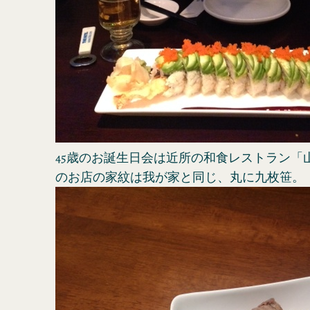
45歳のお誕生日会は近所の和食レストラン「
のお店の家紋は我が家と同じ、丸に九枚笹。