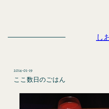
内
容
を
ス
キ
し
ッ
プ
2014-01-19
ここ数日のごはん