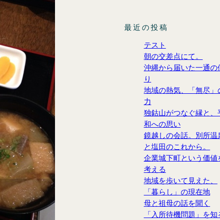
最近の投稿
テスト
朝の交差点にて。
沖縄から届いた一通の
り
地域の熱気、「無尽」
力
独鈷山がつなぐ縁と、
和への思い
鏡越しの会話。別所温
と塩田のこれから。
企業城下町という価値
考える
地域を歩いて見えた、
「暮らし」の現在地
母と祖母の話を聞く
「入所待機問題」を知