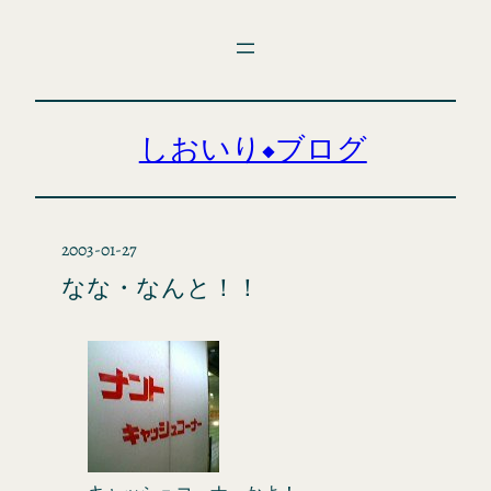
内
容
を
ス
キ
しおいり◆ブログ
ッ
プ
2003-01-27
なな・なんと！！