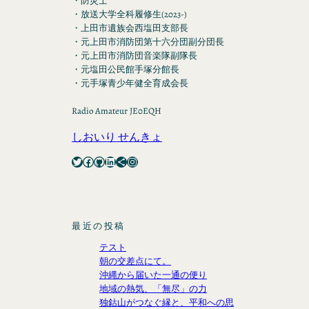
・防災士
・放送大学全科履修生(2023-)
・上田市遺族会西塩田支部長
・元上田市消防団第十六分団副分団長
・元上田市消防団音楽隊副隊長
・元塩田公民館手塚分館長
・元手塚青少年健全育成会長
Radio Amateur JE0EQH
しおいり せんきょ
Twitter
Facebook
GitHub
LinkedIn
Share Icon
Instagram
最近の投稿
テスト
朝の交差点にて。
沖縄から届いた一通の便り
地域の熱気、「無尽」の力
独鈷山がつなぐ縁と、平和への思