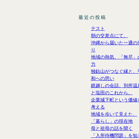
最近の投稿
テスト
朝の交差点にて。
沖縄から届いた一通の
り
地域の熱気、「無尽」
力
独鈷山がつなぐ縁と、
和への思い
鏡越しの会話。別所温
と塩田のこれから。
企業城下町という価値
考える
地域を歩いて見えた、
「暮らし」の現在地
母と祖母の話を聞く
「入所待機問題」を知