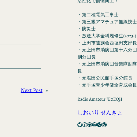
活性化で価値向上！
・第二種電気工事士
・第三級アマチュア無線技士
・防災士
・放送大学全科履修生(2023-)
・上田市遺族会西塩田支部長
・元上田市消防団第十六分団
副分団長
・元上田市消防団音楽隊副隊
長
・元塩田公民館手塚分館長
・元手塚青少年健全育成会長
Next Post
»
Radio Amateur JE0EQH
しおいり せんきょ
Twitter
Facebook
GitHub
LinkedIn
Share Icon
Instagram