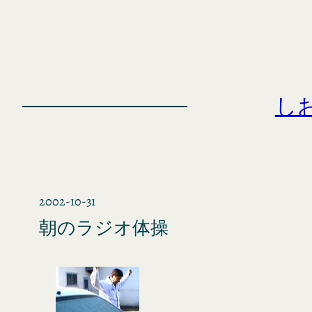
内
容
を
ス
キ
し
ッ
プ
2002-10-31
朝のラジオ体操