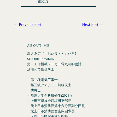
shioiri
«
Previous Post
Next Post
»
ABOUT ME
塩入友広【しおいり・ともひろ】
SHIOIRI Tomohiro
元・工作機械メーカー電気制御設計
活性化で価値向上！
・第二種電気工事士
・第三級アマチュア無線技士
・防災士
・放送大学全科履修生(2023-)
・上田市遺族会西塩田支部長
・元上田市消防団第十六分団副分団長
・元上田市消防団音楽隊副隊長
・元塩田公民館手塚分館長