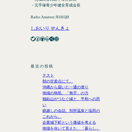
・元手塚青少年健全育成会長
Radio Amateur JE0EQH
しおいり せんきょ
Twitter
Facebook
GitHub
LinkedIn
Share Icon
Instagram
最近の投稿
テスト
朝の交差点にて。
沖縄から届いた一通の便り
地域の熱気、「無尽」の力
独鈷山がつなぐ縁と、平和への思
い
鏡越しの会話。別所温泉と塩田の
これから。
企業城下町という価値を考える
地域を歩いて見えた、「暮らし」