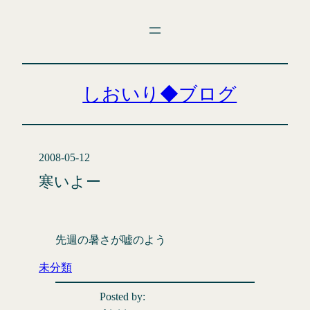
内
容
を
ス
キ
しおいり◆ブログ
ッ
プ
2008-05-12
寒いよー
先週の暑さが嘘のよう
未分類
Posted by: