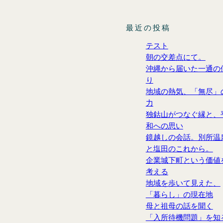
最近の投稿
テスト
朝の交差点にて。
沖縄から届いた一通の
り
地域の熱気、「無尽」
力
独鈷山がつなぐ縁と、
和への思い
鏡越しの会話。別所温
と塩田のこれから。
企業城下町という価値
考える
地域を歩いて見えた、
「暮らし」の現在地
母と祖母の話を聞く
「入所待機問題」を知