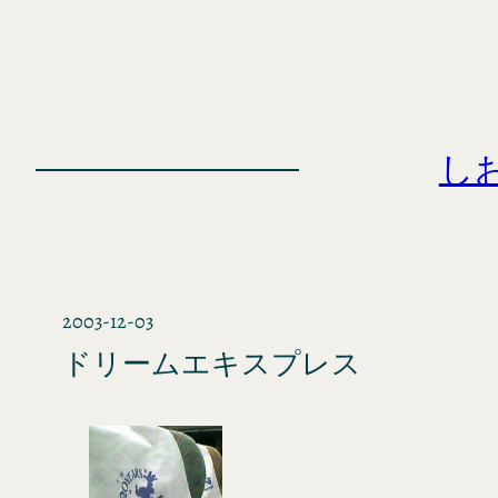
内
容
を
ス
キ
し
ッ
プ
2003-12-03
ドリームエキスプレス