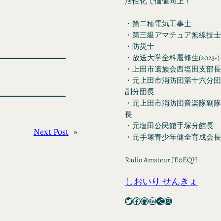
活性化で価値向上！
・第二種電気工事士
・第三級アマチュア無線技士
・防災士
・放送大学全科履修生(2023-)
・上田市遺族会西塩田支部長
・元上田市消防団第十六分団
副分団長
・元上田市消防団音楽隊副隊
長
・元塩田公民館手塚分館長
Next Post
»
・元手塚青少年健全育成会長
Radio Amateur JE0EQH
しおいり せんきょ
Twitter
Facebook
GitHub
LinkedIn
Share Icon
Instagram