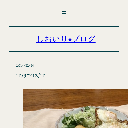
内
容
を
ス
キ
しおいり◆ブログ
ッ
プ
2014-12-14
12/9〜12/12