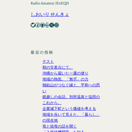
Radio Amateur JE0EQH
しおいり せんきょ
Twitter
Facebook
GitHub
LinkedIn
Share Icon
Instagram
最近の投稿
テスト
朝の交差点にて。
沖縄から届いた一通の便り
地域の熱気、「無尽」の力
独鈷山がつなぐ縁と、平和への思
い
鏡越しの会話。別所温泉と塩田の
これから。
企業城下町という価値を考える
地域を歩いて見えた、「暮らし」
の現在地
母と祖母の話を聞く