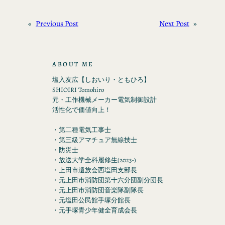
«
Previous Post
Next Post
»
ABOUT ME
塩入友広【しおいり・ともひろ】
SHIOIRI Tomohiro
元・工作機械メーカー電気制御設計
活性化で価値向上！
・第二種電気工事士
・第三級アマチュア無線技士
・防災士
・放送大学全科履修生(2023-)
・上田市遺族会西塩田支部長
・元上田市消防団第十六分団副分団長
・元上田市消防団音楽隊副隊長
・元塩田公民館手塚分館長
・元手塚青少年健全育成会長