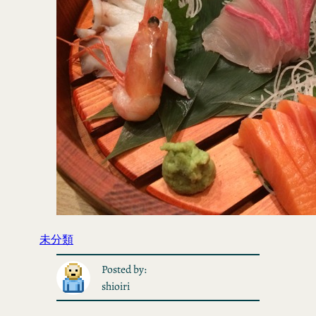
未分類
Posted by:
shioiri