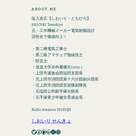
ABOUT ME
塩入友広【しおいり・ともひろ】
SHIOIRI Tomohiro
元・工作機械メーカー電気制御設計
活性化で価値向上！
・第二種電気工事士
・第三級アマチュア無線技士
・防災士
・放送大学全科履修生(2023-)
・上田市遺族会西塩田支部長
・元上田市消防団第十六分団副分団長
・元上田市消防団音楽隊副隊長
・元塩田公民館手塚分館長
・元手塚青少年健全育成会長
Radio Amateur JE0EQH
しおいり せんきょ
Twitter
Facebook
GitHub
LinkedIn
Share Icon
Instagram