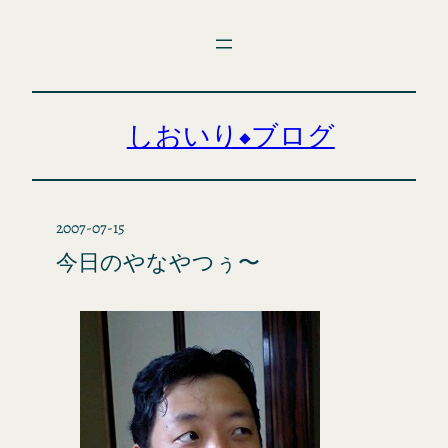
内
容
を
ス
キ
しおいり◆ブログ
ッ
プ
2007-07-15
今日のやなやつぅ〜