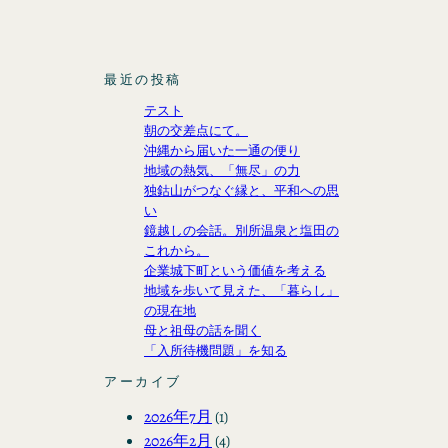
最近の投稿
テスト
朝の交差点にて。
沖縄から届いた一通の便り
地域の熱気、「無尽」の力
独鈷山がつなぐ縁と、平和への思
い
鏡越しの会話。別所温泉と塩田の
これから。
企業城下町という価値を考える
地域を歩いて見えた、「暮らし」
の現在地
母と祖母の話を聞く
「入所待機問題」を知る
アーカイブ
2026年7月
(1)
2026年2月
(4)