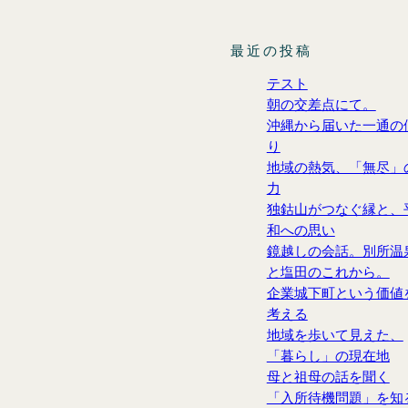
最近の投稿
テスト
朝の交差点にて。
沖縄から届いた一通の
り
地域の熱気、「無尽」
力
独鈷山がつなぐ縁と、
和への思い
鏡越しの会話。別所温
と塩田のこれから。
企業城下町という価値
考える
地域を歩いて見えた、
「暮らし」の現在地
母と祖母の話を聞く
「入所待機問題」を知