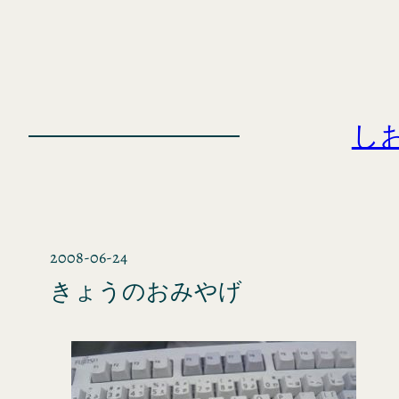
内
容
を
ス
キ
し
ッ
プ
2008-06-24
きょうのおみやげ