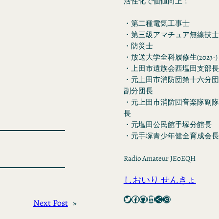
活性化で価値向上！
・第二種電気工事士
・第三級アマチュア無線技士
・防災士
・放送大学全科履修生(2023-)
・上田市遺族会西塩田支部長
・元上田市消防団第十六分団
副分団長
・元上田市消防団音楽隊副隊
長
・元塩田公民館手塚分館長
・元手塚青少年健全育成会長
Radio Amateur JE0EQH
しおいり せんきょ
Twitter
Facebook
GitHub
LinkedIn
Share Icon
Instagram
Next Post
»