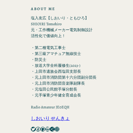
ABOUT ME
塩入友広【しおいり・ともひろ】
SHIOIRI Tomohiro
元・工作機械メーカー電気制御設計
活性化で価値向上！
・第二種電気工事士
・第三級アマチュア無線技士
・防災士
・放送大学全科履修生(2023-)
・上田市遺族会西塩田支部長
・元上田市消防団第十六分団副分団長
・元上田市消防団音楽隊副隊長
・元塩田公民館手塚分館長
・元手塚青少年健全育成会長
Radio Amateur JE0EQH
しおいり せんきょ
Twitter
Facebook
GitHub
LinkedIn
Share Icon
Instagram