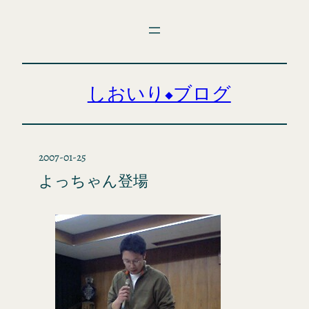
内
容
を
ス
キ
しおいり◆ブログ
ッ
プ
2007-01-25
よっちゃん登場