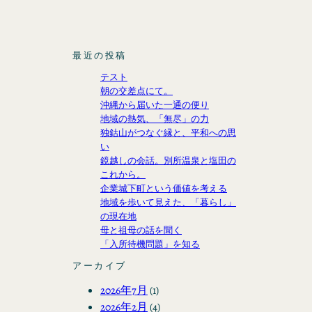
最近の投稿
テスト
朝の交差点にて。
沖縄から届いた一通の便り
地域の熱気、「無尽」の力
独鈷山がつなぐ縁と、平和への思
い
鏡越しの会話。別所温泉と塩田の
これから。
企業城下町という価値を考える
地域を歩いて見えた、「暮らし」
の現在地
母と祖母の話を聞く
「入所待機問題」を知る
アーカイブ
2026年7月
(1)
2026年2月
(4)