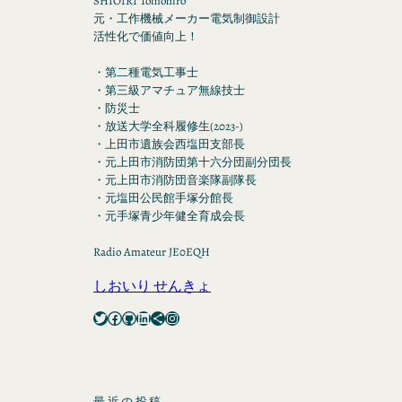
SHIOIRI Tomohiro
元・工作機械メーカー電気制御設計
活性化で価値向上！
・第二種電気工事士
・第三級アマチュア無線技士
・防災士
・放送大学全科履修生(2023-)
・上田市遺族会西塩田支部長
・元上田市消防団第十六分団副分団長
・元上田市消防団音楽隊副隊長
・元塩田公民館手塚分館長
・元手塚青少年健全育成会長
Radio Amateur JE0EQH
しおいり せんきょ
Twitter
Facebook
GitHub
LinkedIn
Share Icon
Instagram
最近の投稿