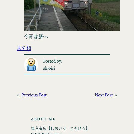
今宵は膳へ
未分類
Posted by:
shioiri
«
Previous Post
Next Post
»
ABOUT ME
塩入友広【しおいり・ともひろ】