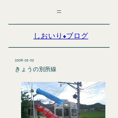
内
容
を
ス
キ
しおいり◆ブログ
ッ
プ
2008-05-05
きょうの別所線