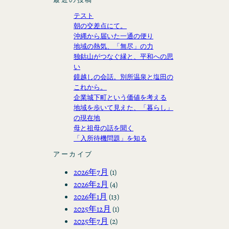
テスト
朝の交差点にて。
沖縄から届いた一通の便り
地域の熱気、「無尽」の力
独鈷山がつなぐ縁と、平和への思
い
鏡越しの会話。別所温泉と塩田の
これから。
企業城下町という価値を考える
地域を歩いて見えた、「暮らし」
の現在地
母と祖母の話を聞く
「入所待機問題」を知る
アーカイブ
2026年7月
(1)
2026年2月
(4)
2026年1月
(13)
2025年12月
(1)
2025年7月
(2)