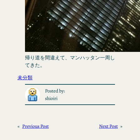
帰り道を間違えて、マンハッタン一周し
てきた。
未分類
Posted by:
shioiri
«
Previous Post
Next Post
»