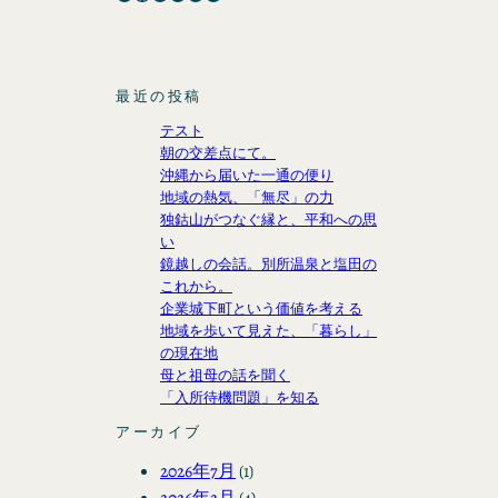
最近の投稿
テスト
朝の交差点にて。
沖縄から届いた一通の便り
地域の熱気、「無尽」の力
独鈷山がつなぐ縁と、平和への思
い
鏡越しの会話。別所温泉と塩田の
これから。
企業城下町という価値を考える
地域を歩いて見えた、「暮らし」
の現在地
母と祖母の話を聞く
「入所待機問題」を知る
アーカイブ
2026年7月
(1)
2026年2月
(4)