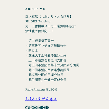
ABOUT ME
塩入友広【しおいり・ともひろ】
SHIOIRI Tomohiro
元・工作機械メーカー電気制御設計
活性化で価値向上！
・第二種電気工事士
・第三級アマチュア無線技士
・防災士
・放送大学全科履修生(2023-)
・上田市遺族会西塩田支部長
・元上田市消防団第十六分団副分団長
・元上田市消防団音楽隊副隊長
・元塩田公民館手塚分館長
・元手塚青少年健全育成会長
Radio Amateur JE0EQH
しおいり せんきょ
Twitter
Facebook
GitHub
LinkedIn
Share Icon
Instagram