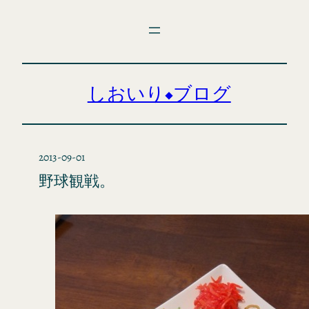
内
容
を
ス
キ
しおいり◆ブログ
ッ
プ
2013-09-01
野球観戦。