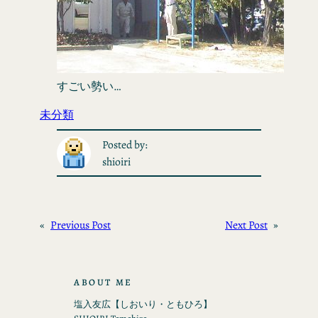
すごい勢い…
未分類
Posted by:
shioiri
«
Previous Post
Next Post
»
ABOUT ME
塩入友広【しおいり・ともひろ】