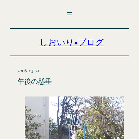
内
容
を
ス
キ
しおいり◆ブログ
ッ
プ
2008-03-21
午後の懸垂