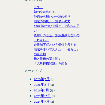
テスト
朝の交差点にて。
沖縄から届いた一通の便り
地域の熱気、「無尽」の力
独鈷山がつなぐ縁と、平和への思
い
鏡越しの会話。別所温泉と塩田の
これから。
企業城下町という価値を考える
地域を歩いて見えた、「暮らし」
の現在地
母と祖母の話を聞く
「入所待機問題」を知る
アーカイブ
2026年7月
(1)
2026年2月
(4)
2026年1月
(13)
2025年12月
(1)
2025年7月
(2)