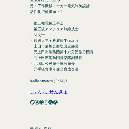
SHIOIRI Tomohiro
元・工作機械メーカー電気制御設計
活性化で価値向上！
・第二種電気工事士
・第三級アマチュア無線技士
・防災士
・放送大学全科履修生(2023-)
・上田市遺族会西塩田支部長
・元上田市消防団第十六分団副分団長
・元上田市消防団音楽隊副隊長
・元塩田公民館手塚分館長
・元手塚青少年健全育成会長
Radio Amateur JE0EQH
しおいり せんきょ
Twitter
Facebook
GitHub
LinkedIn
Share Icon
Instagram
最近の投稿